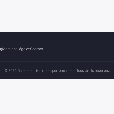
s
Mentions légales
Contact
© 2026 Dataetoptimisationdesperformances. Tous droits réservés.