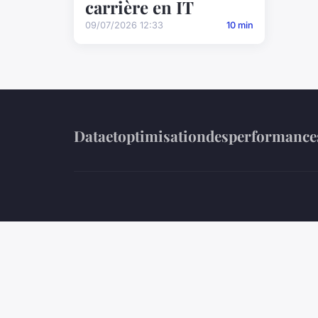
carrière en IT
09/07/2026 12:33
10 min
Dataetoptimisationdesperformance