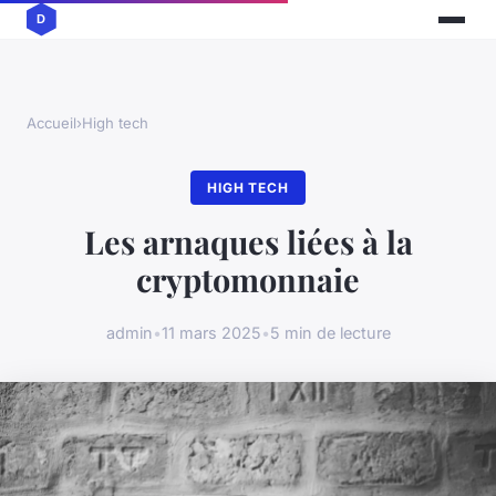
Accueil
›
High tech
HIGH TECH
Les arnaques liées à la
cryptomonnaie
admin
•
11 mars 2025
•
5 min de lecture