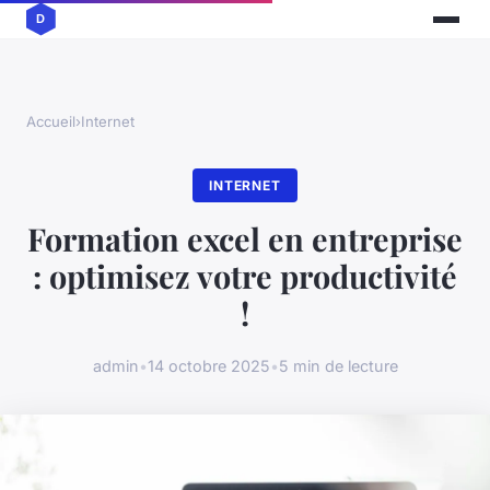
Accueil
›
Internet
INTERNET
Formation excel en entreprise
: optimisez votre productivité
!
admin
•
14 octobre 2025
•
5 min de lecture